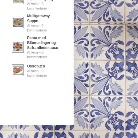
Af Anne - 0
kommentarer
Mulligatawny
Suppe
Af Anne - 0
kommentarer
Pasta med
Blåmuslinger og
Safranflødesauce
Af Anne - 0
kommentarer
Ossobuco
Af Anne - 0
kommentarer