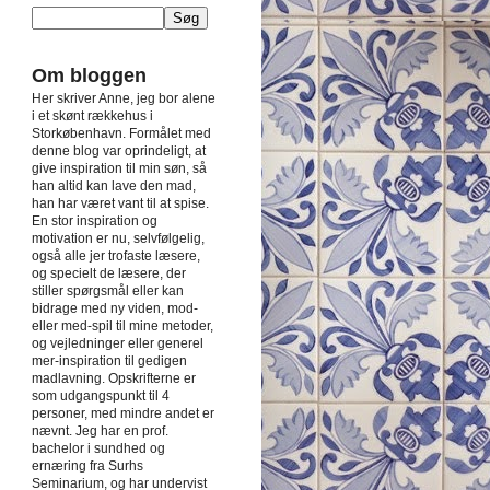
Om bloggen
Her skriver Anne, jeg bor alene
i et skønt rækkehus i
Storkøbenhavn. Formålet med
denne blog var oprindeligt, at
give inspiration til min søn, så
han altid kan lave den mad,
han har været vant til at spise.
En stor inspiration og
motivation er nu, selvfølgelig,
også alle jer trofaste læsere,
og specielt de læsere, der
stiller spørgsmål eller kan
bidrage med ny viden, mod-
eller med-spil til mine metoder,
og vejledninger eller generel
mer-inspiration til gedigen
madlavning. Opskrifterne er
som udgangspunkt til 4
personer, med mindre andet er
nævnt. Jeg har en prof.
bachelor i sundhed og
ernæring fra Surhs
Seminarium, og har undervist