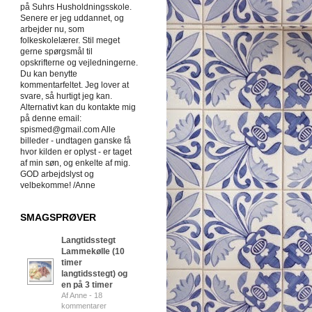
på Suhrs Husholdningsskole.
Senere er jeg uddannet, og
arbejder nu, som
folkeskolelærer. Stil meget
gerne spørgsmål til
opskrifterne og vejledningerne.
Du kan benytte
kommentarfeltet. Jeg lover at
svare, så hurtigt jeg kan.
Alternativt kan du kontakte mig
på denne email:
spismed@gmail.com Alle
billeder - undtagen ganske få
hvor kilden er oplyst - er taget
af min søn, og enkelte af mig.
GOD arbejdslyst og
velbekomme! /Anne
SMAGSPRØVER
Langtidsstegt
Lammekølle (10
timer
langtidsstegt) og
en på 3 timer
Af Anne - 18
kommentarer