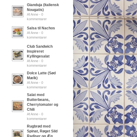
Gianduja (Italiensk
Nougatis)
Af Anne - 0
kommentarer
Salsa til Nachos
Af Anne - 0
kommentarer
Club Sandwich
Inspireret
Kyllingesalat
Af Anne - 0
kommentarer
Dolce Latte (Sød
Mælk)
Af Anne - 0
kommentarer
Salat med
Butterbeans,
Cherrytomater og
Chili
Af Anne - 0
kommentarer
Rugbrød med
Spinat, Røget Sild
Radiser og Æg