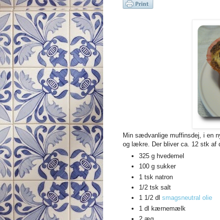
Min sædvanlige muffinsdej, i en 
og lækre. Der bliver ca. 12 stk af 
325 g hvedemel
100 g sukker
1 tsk natron
1/2 tsk salt
1 1/2 dl
smagsneutral olie
1 dl kærnemælk
2 æg