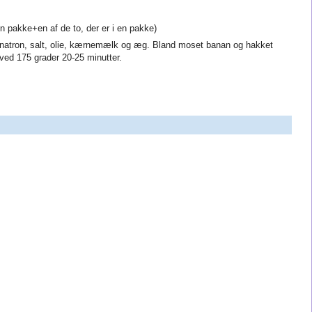
en pakke+en af de to, der er i en pakke)
 natron, salt, olie, kærnemælk og æg. Bland moset banan og hakket
ved 175 grader 20-25 minutter.